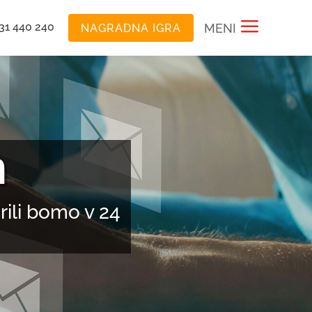
a
31 440 240
MENI
NAGRADNA IGRA
h
rili bomo v 24