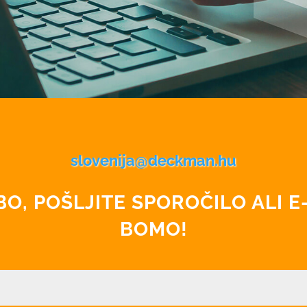
slovenija@deckman.hu
O, POŠLJITE SPOROČILO ALI 
BOMO!