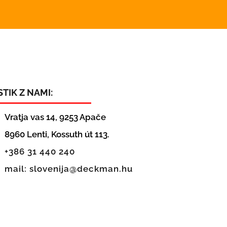
STIK Z NAMI:
Vratja vas 14, 9253 Apače
8960 Lenti, Kossuth út 113.
+386 31 440 240
mail: slovenija@deckman.hu