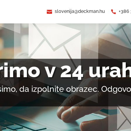
slovenija@deckman.hu
+386 


imo v 24 ura
imo, da izpolnite obrazec. Odgovo