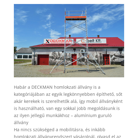
Habár a DECKMAN homlokzati állvány is a
kategóriájában az egyik legkönnyebben építhető, sőt
akár kerekek is szerelhetők alá, így mobil állványként
is használható, van egy sokkal jobb megoldásunk is
az ilyen jellegű munkákhoz – alumínium guruló
állvány
Ha nincs szükséged a mobilitásra, és inkább
homlokzati állványrendszert vásárolnál, olvasd el az