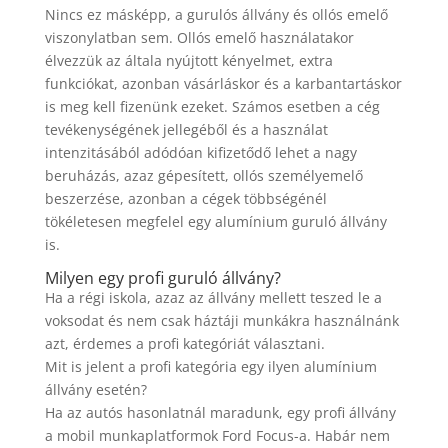
Nincs ez másképp, a gurulós állvány és ollós emelő
viszonylatban sem. Ollós emelő használatakor
élvezzük az általa nyújtott kényelmet, extra
funkciókat, azonban vásárláskor és a karbantartáskor
is meg kell fizenünk ezeket. Számos esetben a cég
tevékenységének jellegéből és a használat
intenzitásából adódóan kifizetődő lehet a nagy
beruházás, azaz gépesített, ollós személyemelő
beszerzése, azonban a cégek többségénél
tökéletesen megfelel egy alumínium guruló állvány
is.
Milyen egy profi guruló állvány?
Ha a régi iskola, azaz az állvány mellett teszed le a
voksodat és nem csak háztáji munkákra használnánk
azt, érdemes a profi kategóriát választani.
Mit is jelent a profi kategória egy ilyen alumínium
állvány esetén?
Ha az autós hasonlatnál maradunk, egy profi állvány
a mobil munkaplatformok Ford Focus-a. Habár nem