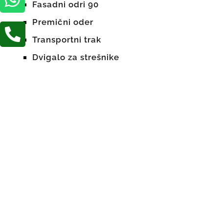
Fasadni odri 90
Premični oder

Transportni trak
Dvigalo za strešnike
Opažni sistem
Dvižni stroji
Mobilni mešalec betona
Prijemalo za sendvič panele
Contact
Stik in pomoč
STIK Z NAMI: