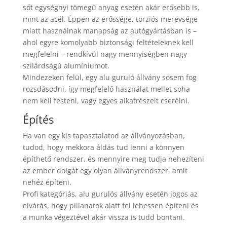
sőt egységnyi tömegű anyag esetén akár erősebb is,
mint az acél. Éppen az erőssége, torziós merevsége
miatt használnak manapság az autógyártásban is –
ahol egyre komolyabb biztonsági feltételeknek kell
megfelelni – rendkívül nagy mennyiségben nagy
szilárdságú alumíniumot.
Mindezeken felül, egy alu guruló állvány sosem fog
rozsdásodni, így megfelelő használat mellet soha
nem kell festeni, vagy egyes alkatrészeit cserélni.
Építés
Ha van egy kis tapasztalatod az állványozásban,
tudod, hogy mekkora áldás tud lenni a könnyen
építhető rendszer, és mennyire meg tudja nehezíteni
az ember dolgát egy olyan állványrendszer, amit
nehéz építeni.
Profi kategóriás, alu gurulós állvány esetén jogos az
elvárás, hogy pillanatok alatt fel lehessen építeni és
a munka végeztével akár vissza is tudd bontani.