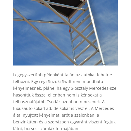
Legegyszerűbb példaként talán az autókat lehetne
felhozni. Egy régi Suzuki Swift nem mondható
kényelmesnek, pláne, ha egy S-osztály Mercedes-szel
hasonítjuk össze, ellenben nem is kér sokat a
felhasználójától. Csodák azonban nincsenek. A
luxusautó sokad ad, de sokat is vesz el. A Mercedes
által nyújtott kényelmet, erőt a szalonban, a
benzinkúton és a szervízben egyaránt viszont fogjuk
látni, borsos számlák formájában.