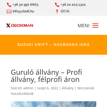


+36 30 997 6663
+36 20 203 1322

u
info@cbelt.hu
GY.I.K.
SUZUKI SWIFT – NAGRADNA IGRA
Guruló állvány – Profi
állvány, félprofi áron
Szerző:
admin
|
szept 6, 2022
|
Állvány
|
Nincsenek
hozzászólások