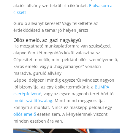
akciós állvány szettekről írt cikkünket.
Elolvasom a
cikket!
Guruló állványt keresel? Vagy felkeltette az
érdeklődésed a téma? Jó helyen jársz!
Ollós emelő, az igazi nagyágyú
Ha mozgatható munkaplatformra van szükséged,
alapvetően két megoldás közül választhatsz.
Gépesített emelők, mint például ollós személyemelő,
karos emelő, vagy a „hagyományos” vonalon
maradva, guruló állvány.
Géppel dolgozni mindig egyszerű! Mindezt nagyon
jól bizonyítja, az egyik sikertermékünk, a
BUMPA
cserépfelvonó
, vagy az egyre nagyobb teret hódító
mobil szállítószalag
. Mind-mind meggyorsítja,
könnyíti a munkát. Nincs ez másképp például egy
ollós emelő
esetén sem. A kényelemnek viszont
minden esetben ára van.