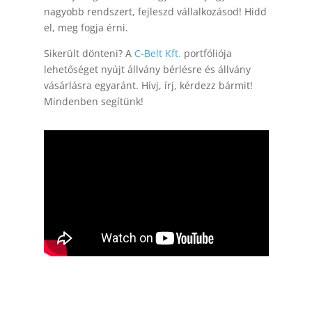
nagyobb rendszert, fejleszd vállalkozásod! Hidd
el, meg fogja érni.
Sikerült dönteni? A
C-Belt Kft.
portfóliója
lehetőséget nyújt állvány bérlésre és állvány
vásárlásra egyaránt. Hívj, írj, kérdezz bármit!
Mindenben segítünk!