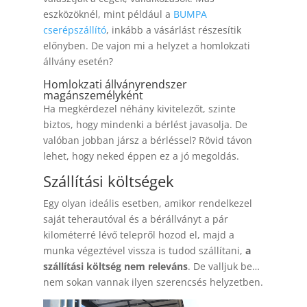
eszközöknél, mint például a
BUMPA
cserépszállító
, inkább a vásárlást részesítik
előnyben. De vajon mi a helyzet a homlokzati
állvány esetén?
Homlokzati állványrendszer
magánszemélyként
Ha megkérdezel néhány kivitelezőt, szinte
biztos, hogy mindenki a bérlést javasolja. De
valóban jobban jársz a bérléssel? Rövid távon
lehet, hogy neked éppen ez a jó megoldás.
Szállítási költségek
Egy olyan ideális esetben, amikor rendelkezel
saját teherautóval és a bérállványt a pár
kilométerré lévő telepről hozod el, majd a
munka végeztével vissza is tudod szállítani,
a
szállítási költség nem releváns
. De valljuk be…
nem sokan vannak ilyen szerencsés helyzetben.