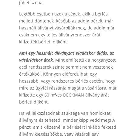
jöhet szóba.
Legtöbb esetben azok a cégek, akik a bérlés
mellett döntenek, később az addig bérelt, már
használt állványt vásárolják meg, de addig már
csaknem egy teljes állványrendszer árát
kifizették bérleti díjként.
Ami egy használt állványzat eladáskor áldás, az
vásárláskor átok
. Mint említettük a horganyzott
acél rendszerek szinte semmit nem vesztenek
értékükből. Könnyen előfordulhat, egy
hosszabb, vagy rendszeres bérlés esetén, hogy
mire az ügyfél rászánja magát a vásárlásra, már
kifizette egy 60 m²-es DECKMAN állvány árát
bérleti díjként.
Ha vállalkozásodnak szüksége van homlokzati
állványra és teheted, mindenképp vedd meg! A
pénzt, amit kifizetnél a bérlésért inkább fektesd
állvány kiegészítőkbe, vagy vásárolj egy