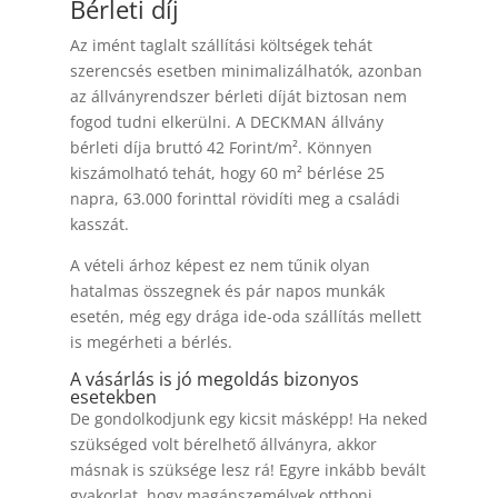
Bérleti díj
Az imént taglalt szállítási költségek tehát
szerencsés esetben minimalizálhatók, azonban
az állványrendszer bérleti díját biztosan nem
fogod tudni elkerülni. A DECKMAN állvány
bérleti díja bruttó 42 Forint/m². Könnyen
kiszámolható tehát, hogy 60 m² bérlése 25
napra, 63.000 forinttal rövidíti meg a családi
kasszát.
A vételi árhoz képest ez nem tűnik olyan
hatalmas összegnek és pár napos munkák
esetén, még egy drága ide-oda szállítás mellett
is megérheti a bérlés.
A vásárlás is jó megoldás bizonyos
esetekben
De gondolkodjunk egy kicsit másképp! Ha neked
szükséged volt bérelhető állványra, akkor
másnak is szüksége lesz rá! Egyre inkább bevált
gyakorlat, hogy magánszemélyek otthoni