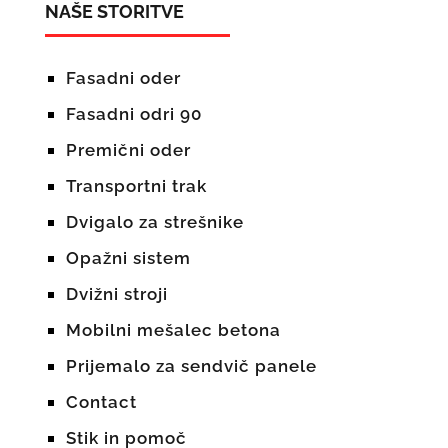
NAŠE STORITVE
Fasadni oder
Fasadni odri 90
Premični oder
Transportni trak
Dvigalo za strešnike
Opažni sistem
Dvižni stroji
Mobilni mešalec betona
Prijemalo za sendvič panele
Contact
Stik in pomoč