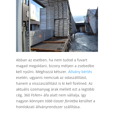
Abban az esetben, ha nem tudod a fuvart
magad megoldani, bizony mélyen a zsebedbe
kell nyúlni. Méghozzá kétszer.
Állvány bérlés
esetén, ugyanis nemcsak az odaszállítást,
hanem a visszaszállítást is ki kell fizetned. Az
aktuális üzemanyag árak mellett ezt a legtöbb
cég, 360 Ft/km+ áfa alatt nem vállalja, így
nagyon könnyen
több tízezer forintba kerülhet
a
homlokzati állványrendszer szállítása.