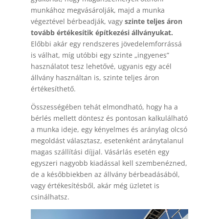
munkához megvásárolják, majd a munka
végeztével bérbeadják, vagy
szinte teljes áron
tovább értékesítik építkezési állványukat.
Előbbi akár egy rendszeres jövedelemforrássá
is válhat, míg utóbbi egy szinte „ingyenes”
használatot tesz lehetővé, ugyanis egy acél
állvány használtan is, szinte teljes áron
értékesíthető.
Összességében tehát elmondható, hogy ha a
bérlés mellett döntesz és pontosan kalkulálható
a munka ideje, egy kényelmes és aránylag olcsó
megoldást választasz, esetenként aránytalanul
magas szállítási díjjal. Vásárlás esetén egy
egyszeri nagyobb kiadással kell szembenézned,
de a későbbiekben az állvány bérbeadásából,
vagy értékesítésből, akár még üzletet is
csinálhatsz.