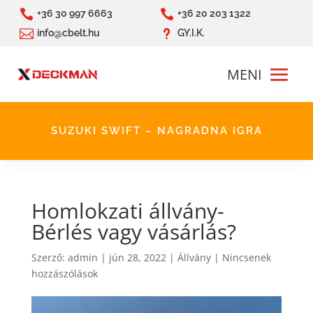


+36 30 997 6663
+36 20 203 1322

u
info@cbelt.hu
GY.I.K.
SUZUKI SWIFT – NAGRADNA IGRA
Homlokzati állvány-
Bérlés vagy vásárlás?
Szerző:
admin
|
jún 28, 2022
|
Állvány
|
Nincsenek
hozzászólások