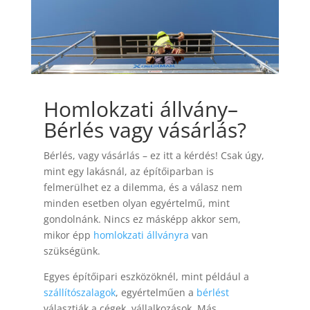
Homlokzati állvány
–
Bérlés vagy vásárlás?
Bérlés, vagy vásárlás – ez itt a kérdés! Csak úgy,
mint egy lakásnál, az építőiparban is
felmerülhet ez a dilemma, és a válasz nem
minden esetben olyan egyértelmű, mint
gondolnánk. Nincs ez másképp akkor sem,
mikor épp
homlokzati állványra
van
szükségünk.
Egyes építőipari eszközöknél, mint például a
szállítószalagok
, egyértelműen a
bérlést
választják a cégek, vállalkozások. Más